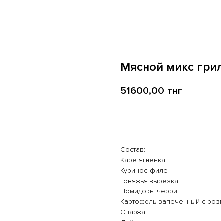
Мясной микс гри
51600,00
тнг
В корзину
Состав:
Каре ягненка
Куриное филе
Говяжья вырезка
Помидоры черри
Картофель запеченный с ро
Спаржа