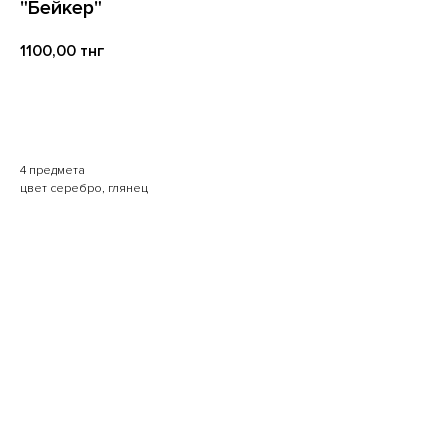
"Бейкер"
1100,00
тнг
В корзину
4 предмета
цвет серебро, глянец