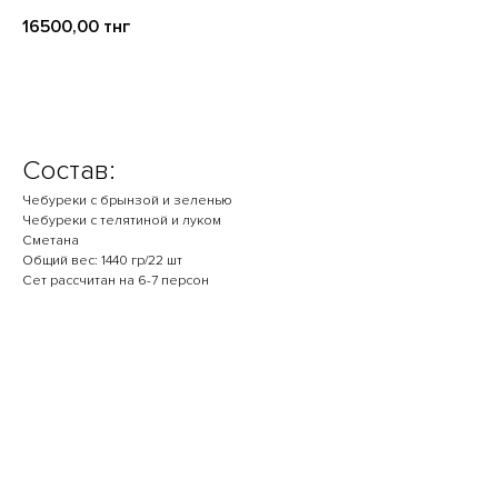
16500,00
тнг
В корзину
Состав:
Чебуреки с брынзой и зеленью
Чебуреки с телятиной и луком
Сметана
Общий вес: 1440 гр/22 шт
Сет рассчитан на 6-7 персон