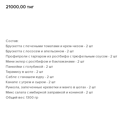
21000,00
тнг
В корзину
Состав:
Брускетта с печеными томатами и крем-чизом - 2 шт
Брускетта с лососем и апельсином - 2 шт
Профитроли с тартаром из ростбифа с трюфельным соусом - 2 шт
Мини эклер с ростбифом и баклажанами - 2 шт
Панкейки с голубикой - 2 шт
Тирамису в шоте - 2 шт
Сабле с ганашем юдзу - 2 шт
Канапе с угрем и сыром - 2 шт
Руккола, запеченные креветки и манго в шотах - 2 шт
Микс салата с имбирной заправкой и кониной - 2 шт
Общий вес: 1300 гр