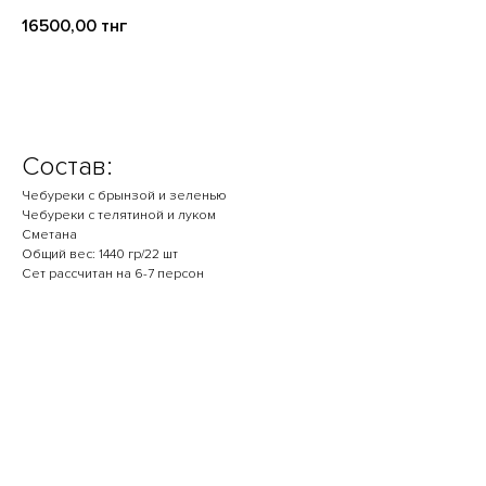
16500,00
тнг
В корзину
Состав:
Чебуреки с брынзой и зеленью
Чебуреки с телятиной и луком
Сметана
Общий вес: 1440 гр/22 шт
Сет рассчитан на 6-7 персон