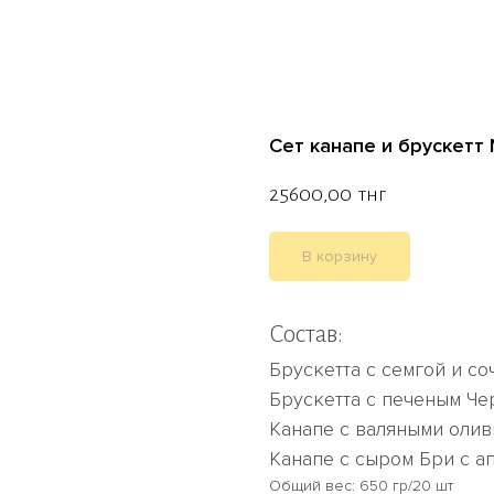
Сет канапе и брускетт
25600,00
тнг
В корзину
Состав:
Брускетта с семгой и с
Брускетта с печеным Ч
Канапе с валяными оли
Канапе с сыром Бри с 
Общий вес: 650 гр/20 шт