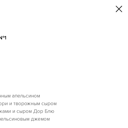
 №1
очным апельсином
ерри и творожным сыром
вками и сыром Дор Блю
апельсиновым джемом