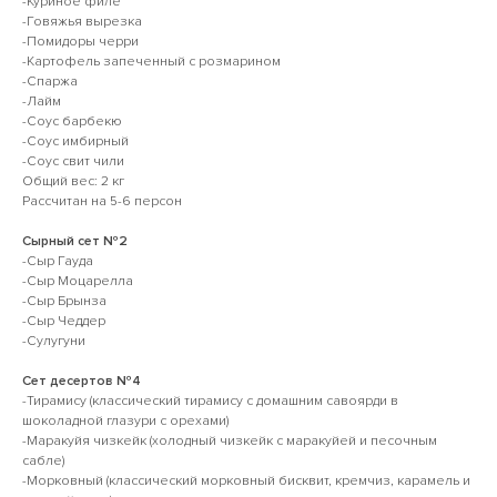
-Куриное филе
-Говяжья вырезка
-Помидоры черри
-Картофель запеченный с розмарином
-Спаржа
-Лайм
-Соус барбекю
-Соус имбирный
-Соус свит чили
Общий вес: 2 кг
Рассчитан на 5-6 персон
Сырный сет №2
-Сыр Гауда
-Сыр Моцарелла
-Сыр Брынза
-Сыр Чеддер
-Сулугуни
Сет десертов №4
-Тирамису (классический тирамису с домашним савоярди в
шоколадной глазури с орехами)
-Маракуйя чизкейк (холодный чизкейк с маракуйей и песочным
сабле)
-Морковный (классический морковный бисквит, кремчиз, карамель и