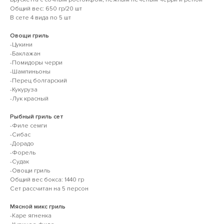
Общий вес: 650 гр/20 шт
В сете 4 вида по 5 шт
Овощи гриль
-Цукини
-Баклажан
-Помидоры черри
-Шампиньоны
-Перец болгарский
-Кукуруза
-Лук красный
Рыбный гриль сет
-Филе семги
-Сибас
-Дорадо
-Форель
-Судак
-Овощи гриль
Общий вес бокса: 1440 гр
Сет рассчитан на 5 персон
Мясной микс гриль
-Каре ягненка