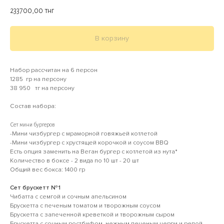
233700,00
тнг
В корзину
Набор рассчитан на 6 персон
1285 гр на персону
38 950 тг на персону
Состав набора:
Сет мини бургеров
-Мини чизбургер с мраморной говяжьей котлетой
-Мини чизбургер с хрустящей корочкой и соусом BBQ
Есть опция заменить на Веган бургер с котлетой из нута*
Количество в боксе - 2 вида по 10 шт - 20 шт
Общий вес бокса: 1400 гр
Сет брускетт №1
Чибатта с семгой и сочным апельсином
Брускетта с печеным томатом и творожным соусом
Брускетта с запеченной креветкой и творожным сыром
Брускетта с сочным ростбифом, нежным печеным черри и репой