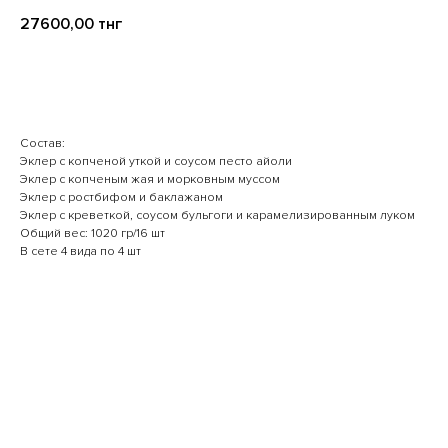
27600,00
тнг
В корзину
Состав:
Эклер с копченой уткой и соусом песто айоли
Эклер с копченым жая и морковным муссом
Эклер с ростбифом и баклажаном
Эклер с креветкой, соусом бульгоги и карамелизированным луком
Общий вес: 1020 гр/16 шт
В сете 4 вида по 4 шт